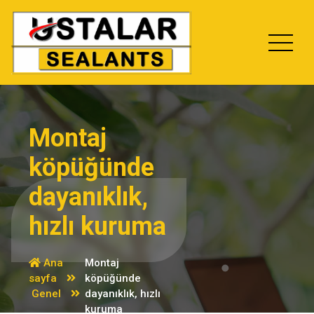
İçeriğe
geç
Montaj
köpüğünde
dayanıklık,
hızlı kuruma
Ana
Montaj
sayfa
köpüğünde
Genel
dayanıklık, hızlı
kuruma